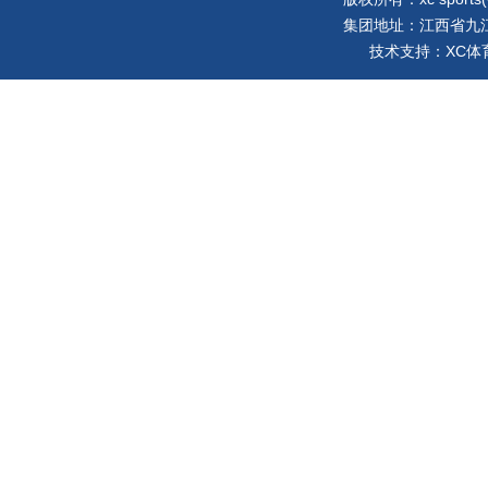
集团地址：江西省九江市
技术支持：XC体育信