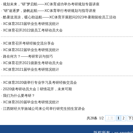
·
规划未来，“研”梦启航——XC体育成功举办考研规划专题讲座
·
“研”途逐梦，扬帆起航——XC体育举行考研规划与指导讲座
·
酷暑送清凉，暖心助远航——XC体育开展慰问2023年暑期留校员工活动
·
XC体育2023届毕业生考研情况统计
·
XC体育召开2022级员工考研动员大会
·
XC体育召开考研经验交流分享会
·
XC体育2022届毕业生考研情况统计
·
路在何方？——考研常识与技巧
·
XC体育召开2021级新生考研动员大会
·
XC体育2021届毕业生考研情况统计
·
XC体育2020级举行专业学习及考研经验交流会
·
2020级考研动员大会┃研情花开，未来可期
·
我们为什么要考研？
·
XC体育2020届毕业生考研情况统计
·
江西财经大学旅城公司来公司举行研究生招生宣讲会
共28条
1/2
上页
1
2
下
版权所有：xc sport