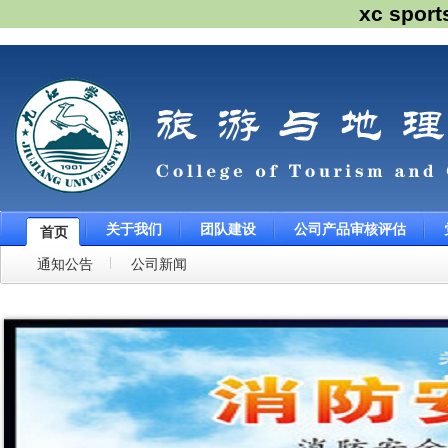
xc spo
关于我们
团队建设
公司产品审核评估
首页
通知公告
公司新闻